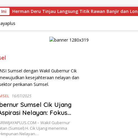
 Ini
Herman Deru Tinjau Langsung Titik Rawan Banjir dan Long
el
MSEL
16/07/2025
bernur Sumsel Cik Ujang
spirasi Nelayan: Fokus
mbangunan TPI untuk
RIWIJAYAPLUS.COM – Wakil Gubernur
eraan Laut Sumsel
tan (Sumsel) H. Cik Ujang menerima
i Himpunan Nelayan…