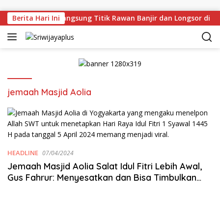
Skip to content
an Deru Tinjau Langsung Titik Rawan Banjir dan Longsor di M
Berita Hari Ini
jemaah Masjid Aolia
HEADLINE
07/04/2024
Jemaah Masjid Aolia Salat Idul Fitri Lebih Awal,
Gus Fahrur: Menyesatkan dan Bisa Timbulkan
Perpecahan