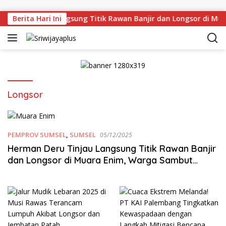
Skip to content
 Deru Tinjau Langsung Titik Rawan Banjir dan Longsor di Mu
Berita Hari Ini
Longsor
PEMPROV SUMSEL
,
SUMSEL
05/12/2025
Herman Deru Tinjau Langsung Titik Rawan Banjir
dan Longsor di Muara Enim, Warga Sambut
Antusias