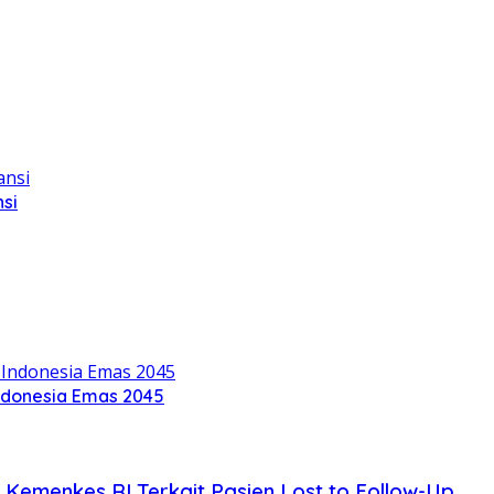
si
ndonesia Emas 2045
Kemenkes RI Terkait Pasien Lost to Follow-Up