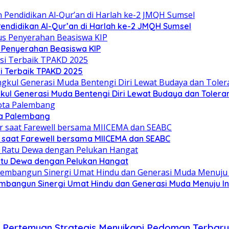
ndidikan Al-Qur’an di Harlah ke-2 JMQH Sumsel
s Penyerahan Beasiswa KIP
i Terbaik TPAKD 2025
l Generasi Muda Bentengi Diri Lewat Budaya dan Toleran
ta Palembang
 saat Farewell bersama MIICEMA dan SEABC
Ratu Dewa dengan Pelukan Hangat
mbangun Sinergi Umat Hindu dan Generasi Muda Menuju I
r Pertemuan Strategis Menyikapi Pedoman Terbaru 