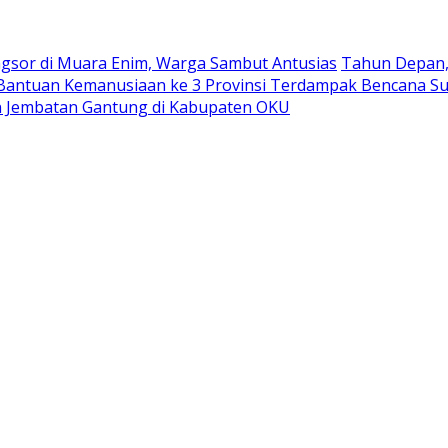
ngsor di Muara Enim, Warga Sambut Antusias
Tahun Depan, 
antuan Kemanusiaan ke 3 Provinsi Terdampak Bencana S
 Jembatan Gantung di Kabupaten OKU