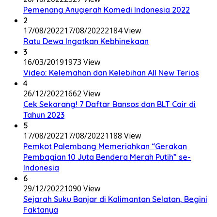
Pemenang Anugerah Komedi Indonesia 2022
2
17/08/2022
17/08/2022
2184 View
Ratu Dewa Ingatkan Kebhinekaan
3
16/03/2019
1973 View
Video: Kelemahan dan Kelebihan All New Terios
4
26/12/2022
1662 View
Cek Sekarang! 7 Daftar Bansos dan BLT Cair di
Tahun 2023
5
17/08/2022
17/08/2022
1188 View
Pemkot Palembang Memeriahkan “Gerakan
Pembagian 10 Juta Bendera Merah Putih” se-
Indonesia
6
29/12/2022
1090 View
Sejarah Suku Banjar di Kalimantan Selatan, Begini
Faktanya