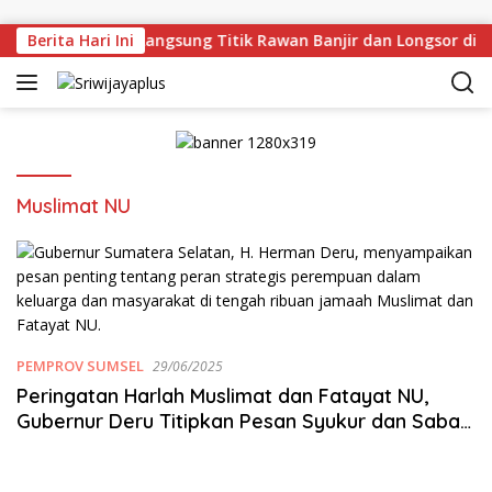
Skip to content
man Deru Tinjau Langsung Titik Rawan Banjir dan Longsor di 
Berita Hari Ini
Muslimat NU
PEMPROV SUMSEL
29/06/2025
Peringatan Harlah Muslimat dan Fatayat NU,
Gubernur Deru Titipkan Pesan Syukur dan Sabar
untuk Perempuan Indonesia