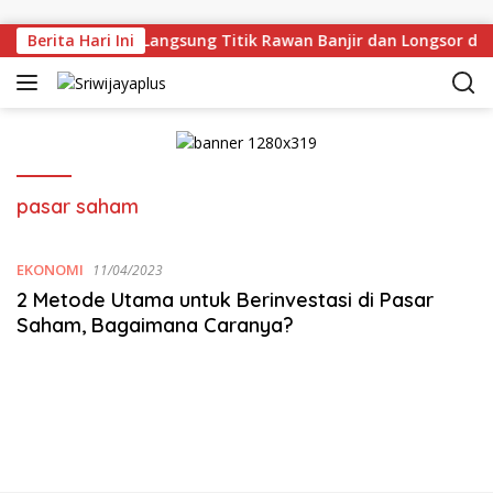
Skip to content
rman Deru Tinjau Langsung Titik Rawan Banjir dan Longsor di
Berita Hari Ini
pasar saham
EKONOMI
11/04/2023
2 Metode Utama untuk Berinvestasi di Pasar
Saham, Bagaimana Caranya?