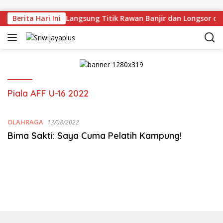
Skip to content
rman Deru Tinjau Langsung Titik Rawan Banjir dan Longsor di
Berita Hari Ini
Piala AFF U-16 2022
OLAHRAGA
13/08/2022
Bima Sakti: Saya Cuma Pelatih Kampung!