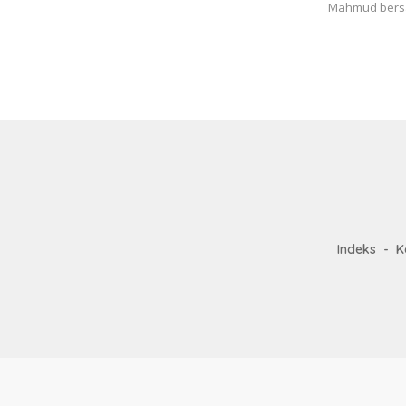
Mahmud ber
Indeks
K