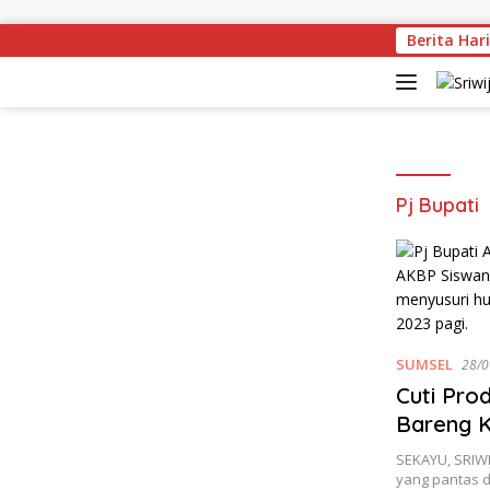
Skip to content
Berita Hari
Pj Bupati
SUMSEL
28/0
Cuti Prod
Bareng K
SEKAYU, SRIWI
yang pantas d