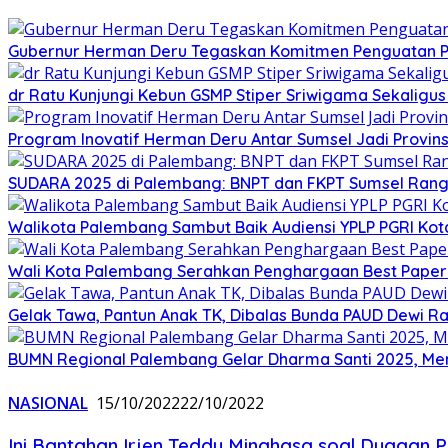
Gubernur Herman Deru Tegaskan Komitmen Penguatan Pe
dr Ratu Kunjungi Kebun GSMP Stiper Sriwigama Sekaligu
Program Inovatif Herman Deru Antar Sumsel Jadi Provins
SUDARA 2025 di Palembang: BNPT dan FKPT Sumsel Rangku
Walikota Palembang Sambut Baik Audiensi YPLP PGRI Ko
Wali Kota Palembang Serahkan Penghargaan Best Paper
Gelak Tawa, Pantun Anak TK, Dibalas Bunda PAUD Dewi 
BUMN Regional Palembang Gelar Dharma Santi 2025, Me
NASIONAL
15/10/2022
22/10/2022
Ini Bantahan Irjen Teddy Minahasa soal Dugaan