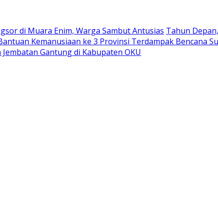
ngsor di Muara Enim, Warga Sambut Antusias
Tahun Depan, 
antuan Kemanusiaan ke 3 Provinsi Terdampak Bencana S
 Jembatan Gantung di Kabupaten OKU