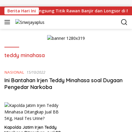
Skip to content
an Deru Tinjau Langsung Titik Rawan Banjir dan Longsor di M
Berita Hari Ini
teddy minahasa
NASIONAL
15/10/2022
Ini Bantahan Irjen Teddy Minahasa soal Dugaan
Pengedar Narkoba
Kapolda Jatim Irjen Teddy