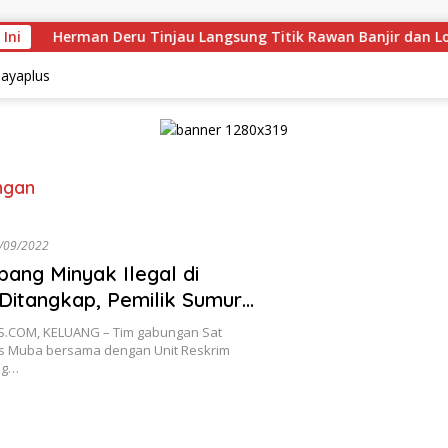
 Ini
Herman Deru Tinjau Langsung Titik Rawan Banjir dan Lon
ngan
/09/2022
ang Minyak Ilegal di
Ditangkap, Pemilik Sumur
kejar
S.COM, KELUANG – Tim gabungan Sat
es Muba bersama dengan Unit Reskrim
ng…