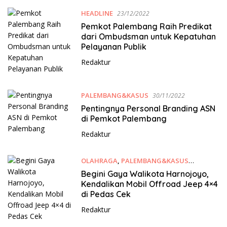
HEADLINE
23/12/2022
Pemkot Palembang Raih Predikat
dari Ombudsman untuk Kepatuhan
Pelayanan Publik
Redaktur
PALEMBANG&KASUS
30/11/2022
Pentingnya Personal Branding ASN
di Pemkot Palembang
Redaktur
OLAHRAGA
,
PALEMBANG&KASUS
24/09/2022
Begini Gaya Walikota Harnojoyo,
Kendalikan Mobil Offroad Jeep 4×4
di Pedas Cek
Redaktur