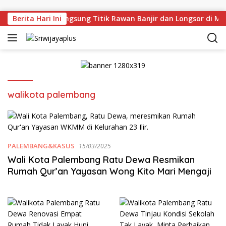
Skip to content
 Deru Tinjau Langsung Titik Rawan Banjir dan Longsor di Mu
Berita Hari Ini
walikota palembang
PALEMBANG&KASUS
15/03/2025
Wali Kota Palembang Ratu Dewa Resmikan
Rumah Qur’an Yayasan Wong Kito Mari Mengaji