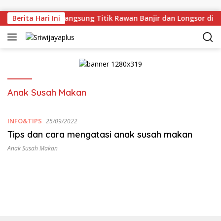
Skip to content
man Deru Tinjau Langsung Titik Rawan Banjir dan Longsor di 
Berita Hari Ini
Anak Susah Makan
INFO&TIPS
25/09/2022
Tips dan cara mengatasi anak susah makan
Anak Susah Makan