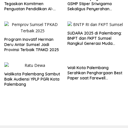
Tegaskan Komitmen
GSMP Stiper Sriwigama
Penguatan Pendidikan Al-
Sekaligus Penyerahan
Qur’an di Harlah ke-2 JMQH
Beasiswa KIP
Sumsel
SUDARA 2025 di Palembang:
BNPT dan FKPT Sumsel
Program Inovatif Herman
Rangkul Generasi Muda
Deru Antar Sumsel Jadi
Bentengi Diri Lewat Budaya
Provinsi Terbaik TPAKD 2025
dan Toleransi
Wali Kota Palembang
Serahkan Penghargaan Best
Walikota Palembang Sambut
Paper saat Farewell
Baik Audiensi YPLP PGRI Kota
bersama MIICEMA dan SEABC
Palembang