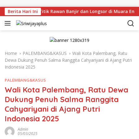
Skip to content
njau Langsung Titik Rawan Banjir dan Longsor di Muara Enim,
Berita Hari Ini
Home
PALEMBANG&KASUS
Wali Kota Palembang, Ratu
Dewa Dukung Penuh Salma Ranggita Cahyariyani di Ajang Putri
Indonesia 2025
PALEMBANG&KASUS
Wali Kota Palembang, Ratu Dewa
Dukung Penuh Salma Ranggita
Cahyariyani di Ajang Putri
Indonesia 2025
Admin
05/03/2025