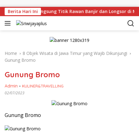
Skip to content
n Deru Tinjau Langsung Titik Rawan Banjir dan Longsor di Mu
Berita Hari Ini
Home
8 Objek Wisata di Jawa Timur yang Wajib Dikunjungi
Gunung Bromo
Gunung Bromo
Admin
-
KULINER&TRAVELLING
02/07/2023
Gunung Bromo