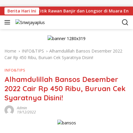
Skip to content
njau Langsung Titik Rawan Banjir dan Longsor di Muara Enim,
Berita Hari Ini
Home
INFO&TIPS
Alhamdulillah Bansos Desember 2022
Cair Rp 450 Ribu, Buruan Cek Syaratnya Disini!
INFO&TIPS
Alhamdulillah Bansos Desember
2022 Cair Rp 450 Ribu, Buruan Cek
Syaratnya Disini!
Admin
19/12/2022