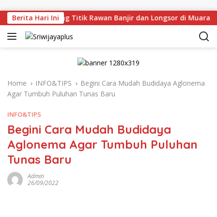
Skip to content
Tinjau Langsung Titik Rawan Banjir dan Longsor di Muara Eni
Berita Hari Ini
Home
INFO&TIPS
Begini Cara Mudah Budidaya Aglonema
Agar Tumbuh Puluhan Tunas Baru
INFO&TIPS
Begini Cara Mudah Budidaya
Aglonema Agar Tumbuh Puluhan
Tunas Baru
Admin
26/09/2022