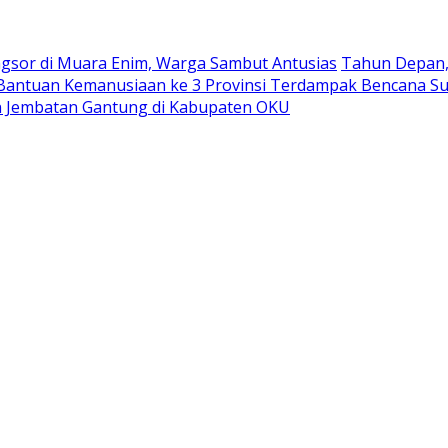
ngsor di Muara Enim, Warga Sambut Antusias
Tahun Depan, 
antuan Kemanusiaan ke 3 Provinsi Terdampak Bencana S
 Jembatan Gantung di Kabupaten OKU