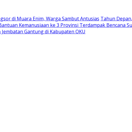
ngsor di Muara Enim, Warga Sambut Antusias
Tahun Depan, 
antuan Kemanusiaan ke 3 Provinsi Terdampak Bencana S
 Jembatan Gantung di Kabupaten OKU