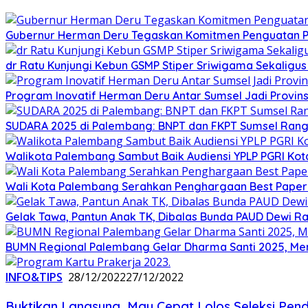
Gubernur Herman Deru Tegaskan Komitmen Penguatan Pe
dr Ratu Kunjungi Kebun GSMP Stiper Sriwigama Sekaligu
Program Inovatif Herman Deru Antar Sumsel Jadi Provins
SUDARA 2025 di Palembang: BNPT dan FKPT Sumsel Rangku
Walikota Palembang Sambut Baik Audiensi YPLP PGRI Ko
Wali Kota Palembang Serahkan Penghargaan Best Paper
Gelak Tawa, Pantun Anak TK, Dibalas Bunda PAUD Dewi 
BUMN Regional Palembang Gelar Dharma Santi 2025, Me
INFO&TIPS
28/12/2022
27/12/2022
Buktikan Langsung, Mau Cepat Lolos Seleksi Penda