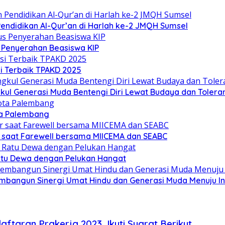
ndidikan Al-Qur’an di Harlah ke-2 JMQH Sumsel
s Penyerahan Beasiswa KIP
i Terbaik TPAKD 2025
l Generasi Muda Bentengi Diri Lewat Budaya dan Toleran
ta Palembang
 saat Farewell bersama MIICEMA dan SEABC
Ratu Dewa dengan Pelukan Hangat
mbangun Sinergi Umat Hindu dan Generasi Muda Menuju I
ftaran Prakerja 2023, Ikuti Syarat Berikut