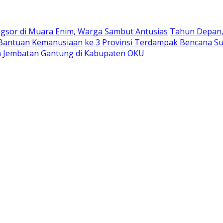
ngsor di Muara Enim, Warga Sambut Antusias
Tahun Depan, 
antuan Kemanusiaan ke 3 Provinsi Terdampak Bencana S
 Jembatan Gantung di Kabupaten OKU