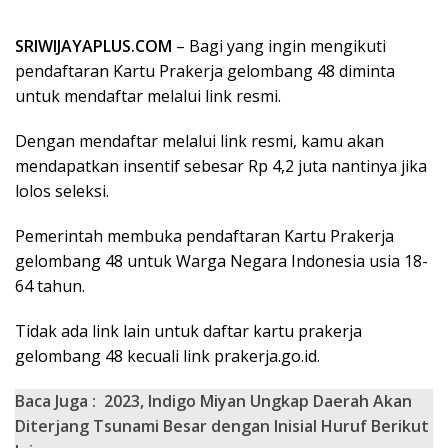
SRIWIJAYAPLUS.COM
– Bagi yang ingin mengikuti
pendaftaran Kartu Prakerja gelombang 48 diminta
untuk mendaftar melalui link resmi.
Dengan mendaftar melalui link resmi, kamu akan
mendapatkan insentif sebesar Rp 4,2 juta nantinya jika
lolos seleksi.
Pemerintah membuka pendaftaran Kartu Prakerja
gelombang 48 untuk Warga Negara Indonesia usia 18-
64 tahun.
Tidak ada link lain untuk daftar kartu prakerja
gelombang 48 kecuali link prakerja.go.id.
Baca Juga :
2023, Indigo Miyan Ungkap Daerah Akan
Diterjang Tsunami Besar dengan Inisial Huruf Berikut