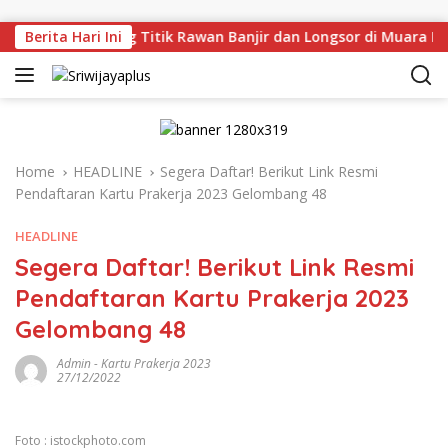
Skip to content
injau Langsung Titik Rawan Banjir dan Longsor di Muara Eni
Berita Hari Ini
Home
HEADLINE
Segera Daftar! Berikut Link Resmi
Pendaftaran Kartu Prakerja 2023 Gelombang 48
HEADLINE
Segera Daftar! Berikut Link Resmi
Pendaftaran Kartu Prakerja 2023
Gelombang 48
Admin
-
Kartu Prakerja 2023
27/12/2022
Foto : istockphoto.com