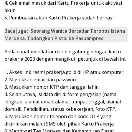
4. Cek email masuk dari Kartu Prakerja untuk aktivasi
akun.
5. Pembuatan akun Kartu Prakerja sudah berhasil.
Baca Juga :
Seorang Wanita Bercadar Terobos Istana
Merdeka, Todongkan Pistol ke Paspampres
Anda dapat mendaftar dan bergabung dengan kartu
prakerja 2023 dengan mengikuti petunjuk di bawah ini.
1. Akses link resmi prakerja.go.id di HP atau komputer.
2. Masukkan email dan password.
3. Masukkan nomor KTP dan tanggal lahir.
4. Selanjutnya, isi data diri di form pengisian (nama
lengkap, alamat email, alamat tempat tinggal, alamat
domisili, Pendidikan, status kebekerjaan, foto KTP.
5. Masukkan nomor telepon dan kode OTP yang
dikirimkan melalui SMS oleh pihak Kartu Prakerja.
6. Mengikuti Tes Motivasi dan Kemampuan Dasar