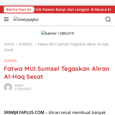
Skip to content
njau Langsung Titik Rawan Banjir dan Longsor di Muara Enim,
Berita Hari Ini
Home
SUMSEL
Fatwa MUI Sumsel Tegaskan Aliran Al-Haq
Sesat
SUMSEL
Fatwa MUI Sumsel Tegaskan Aliran
Al-Haq Sesat
Admin
27/03/2023
SRIWIJAYAPLUS.COM
– Aliran sesat membuat banyak