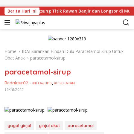
Skip to content
Deru Tinjau Langsung Titik Rawan Banjir dan Longsor di Muar
Berita Hari Ini
Home
IDAI Sarankan Hindari Dulu Paracetamol Sirup Untuk
Obat Anak
paracetamol-sirup
paracetamol-sirup
Redaktur02
-
INFO&TIPS
,
KESEHATAN
19/10/2022
gagal ginjal
ginjal akut
paracetamol