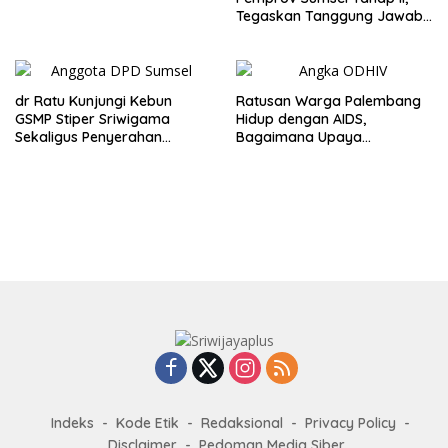
dan Macet
Tegaskan Tanggung Jawab
dan Kerja Keras
dr Ratu Kunjungi Kebun
Ratusan Warga Palembang
GSMP Stiper Sriwigama
Hidup dengan AIDS,
Sekaligus Penyerahan
Bagaimana Upaya
Beasiswa KIP
Penanganannya?
Indeks
Kode Etik
Redaksional
Privacy Policy
Disclaimer
Pedoman Media Siber