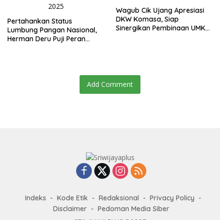
Wagub Cik Ujang Apresiasi
DKW Komasa, Siap
Pertahankan Status
Sinergikan Pembinaan UMKM
Lumbung Pangan Nasional,
dan Pertanian
Herman Deru Puji Peran
Petani pada Pembukaan
PEDA KTNA
Add Comment
Indeks
Kode Etik
Redaksional
Privacy Policy
Disclaimer
Pedoman Media Siber