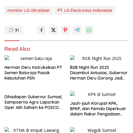
monitor LG UltraGear
PT. LG Electronics Indonesia
31
Read Also
Herman Deru Instruksikan PT
BSB Night Run 2025
Semen Baturaja Pasok
Disambut Antusias, Gubernur
Kebutuhan PSN
Herman Deru Dorong Jadi
Agenda Tahunan
Dihadapan Gubernur Sumsel,
Sampoerna Agro Laporkan
Jauh-jauh Korupsi! KPK,
Oper Alih Saham ke POSCO
BPKP, dan Pemda Diperkuat
International, Jamin Struktur
dalam Rakor Pengadaan
SDM Tak Berubah
Barang dan Jasa Sumsel