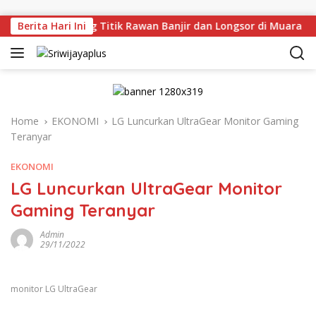
Skip to content
Tinjau Langsung Titik Rawan Banjir dan Longsor di Muara Eni
Berita Hari Ini
Home
EKONOMI
LG Luncurkan UltraGear Monitor Gaming
Teranyar
EKONOMI
LG Luncurkan UltraGear Monitor
Gaming Teranyar
Admin
29/11/2022
monitor LG UltraGear