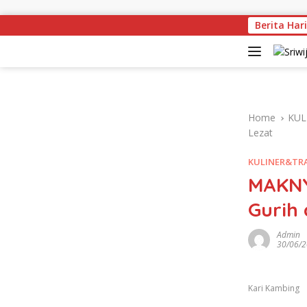
Skip to content
Berita Hari
Herman 
Home
KUL
Lezat
KULINER&TR
MAKNY
Gurih 
Admin
30/06/
Kari Kambing