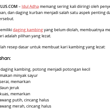
PLUS.COM
–
Idul Adha
memang sering kali diiringi oleh pen
an, dan daging kurban menjadi salah satu aspek penting d
ersebut.
emiliki
daging kambing
yang belum diolah, membuatnya me
i adalah pilihan yang lezat.
alah resep dasar untuk membuat kari kambing yang lezat:
ahan:
 daging kambing, potong menjadi potongan kecil
 makan minyak sayur
 serai, memarkan
daun jeruk
gkuas, memarkan
awang putih, cincang halus
bawang merah, cincang halus