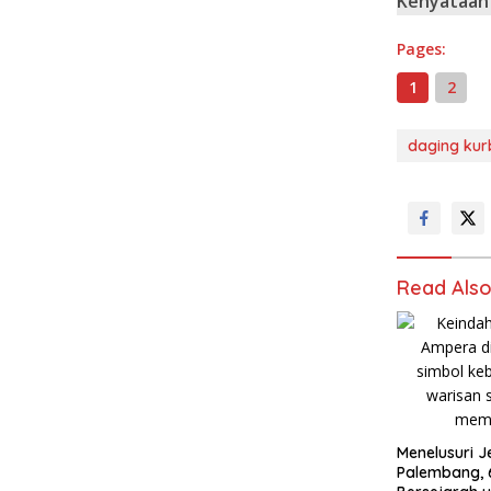
Kenyataan
Pages:
1
2
daging ku
Read Als
Menelusuri J
Palembang, 