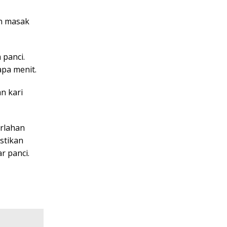
an masak
 panci.
pa menit.
n kari
erlahan
stikan
r panci.