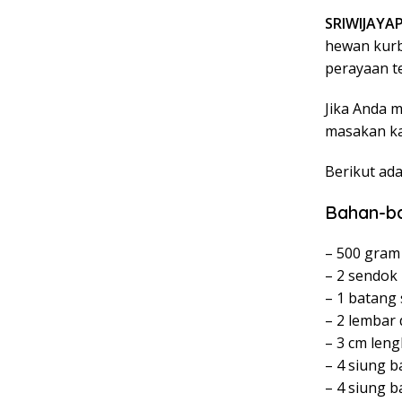
SRIWIJAYA
hewan kurb
perayaan t
Jika Anda m
masakan kar
Berikut ad
Bahan-b
– 500 gram
– 2 sendok
– 1 batang
– 2 lembar 
– 3 cm len
– 4 siung b
– 4 siung 