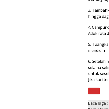
3. Tambahk
hingga dag
4. Campurk
Aduk rata 
5. Tuangkan
mendidih.
6. Setelah 
selama sek
untuk sese
Jika kari te
Next
Baca Juga :