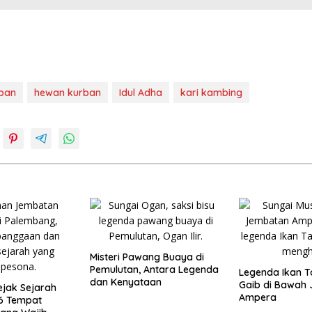
rban
hewan kurban
Idul Adha
kari kambing
o
Misteri Pawang Buaya di
Pemulutan, Antara Legenda
Legenda Ikan Ta
dan Kenyataan
Gaib di Bawah
ejak Sejarah
Ampera
6 Tempat