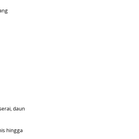
yang
serai, daun
mis hingga