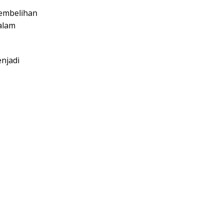
yembelihan
alam
njadi