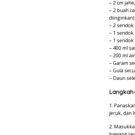
– 2 cm jahe
– 2 buah ca
diinginkan)
– 2 sendok
– 1 sendok
– 1 sendok
– 400 ml sa
– 200 ml air
– Garam s
– Gula sec
– Daun sele
Langkah-
1. Panaskan
jeruk, dan
2. Masukka
bawang lay