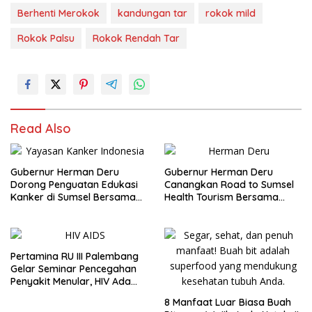
Berhenti Merokok
kandungan tar
rokok mild
Rokok Palsu
Rokok Rendah Tar
Read Also
Gubernur Herman Deru
Gubernur Herman Deru
Dorong Penguatan Edukasi
Canangkan Road to Sumsel
Kanker di Sumsel Bersama
Health Tourism Bersama
YKI
Kenaikan Status RSUD Siti
Fatimah
Pertamina RU III Palembang
Gelar Seminar Pencegahan
Penyakit Menular, HIV Ada
Obatnya!
8 Manfaat Luar Biasa Buah