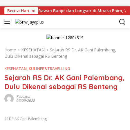
Skip to content
angsung Titik Rawan Banjir dan Longsor di Muara Enim, Warga
Berita Hari Ini
Home
KESEHATAN
Sejarah RS Dr. AK Gani Palembang,
Dulu Dikenal sebagai RS Benteng
KESEHATAN
,
KULINER&TRAVELLING
Sejarah RS Dr. AK Gani Palembang,
Dulu Dikenal sebagai RS Benteng
Redaktur
27/09/2022
RS DR AK Gani Palembang