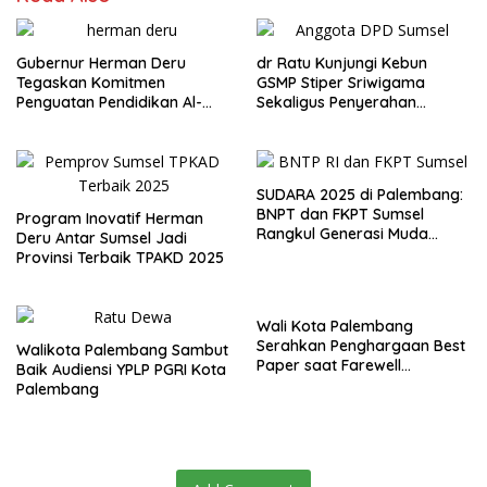
Gubernur Herman Deru
dr Ratu Kunjungi Kebun
Tegaskan Komitmen
GSMP Stiper Sriwigama
Penguatan Pendidikan Al-
Sekaligus Penyerahan
Qur’an di Harlah ke-2 JMQH
Beasiswa KIP
Sumsel
SUDARA 2025 di Palembang:
BNPT dan FKPT Sumsel
Program Inovatif Herman
Rangkul Generasi Muda
Deru Antar Sumsel Jadi
Bentengi Diri Lewat Budaya
Provinsi Terbaik TPAKD 2025
dan Toleransi
Wali Kota Palembang
Serahkan Penghargaan Best
Walikota Palembang Sambut
Paper saat Farewell
Baik Audiensi YPLP PGRI Kota
bersama MIICEMA dan SEABC
Palembang