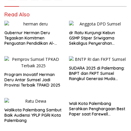
Read Also
Gubernur Herman Deru
dr Ratu Kunjungi Kebun
Tegaskan Komitmen
GSMP Stiper Sriwigama
Penguatan Pendidikan Al-
Sekaligus Penyerahan
Qur’an di Harlah ke-2 JMQH
Beasiswa KIP
Sumsel
SUDARA 2025 di Palembang:
BNPT dan FKPT Sumsel
Program Inovatif Herman
Rangkul Generasi Muda
Deru Antar Sumsel Jadi
Bentengi Diri Lewat Budaya
Provinsi Terbaik TPAKD 2025
dan Toleransi
Wali Kota Palembang
Serahkan Penghargaan Best
Walikota Palembang Sambut
Paper saat Farewell
Baik Audiensi YPLP PGRI Kota
bersama MIICEMA dan SEABC
Palembang