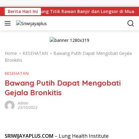
Skip to content
ru Tinjau Langsung Titik Rawan Banjir dan Longsor di Muara 
Berita Hari Ini
Home
KESEHATAN
Bawang Putih Dapat Mengobati Gejala
Bronkitis
KESEHATAN
Bawang Putih Dapat Mengobati
Gejala Bronkitis
Admin
23/10/2022
SRIWIJAYAPLUS.COM
– Lung Health Institute