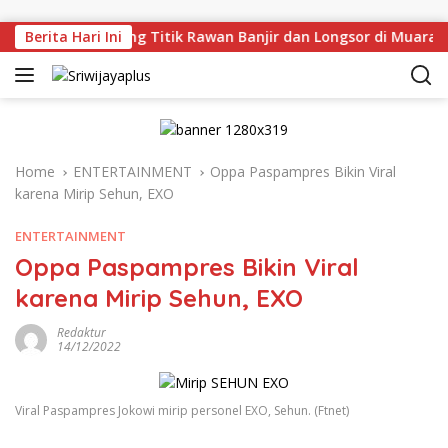
Skip to content
u Tinjau Langsung Titik Rawan Banjir dan Longsor di Muara E
Berita Hari Ini
Home
ENTERTAINMENT
Oppa Paspampres Bikin Viral
karena Mirip Sehun, EXO
ENTERTAINMENT
Oppa Paspampres Bikin Viral
karena Mirip Sehun, EXO
Redaktur
14/12/2022
Viral Paspampres Jokowi mirip personel EXO, Sehun. (Ftnet)