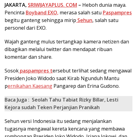
JAKARTA,
SRIWIJAYAPLUS. COM
–
Heboh dunia maya.
Pencinta
Boyband EXO,
merasa salah satu
Paspampres
begitu ganteng sehingga mirip
Sehun
, salah satu
personel dari EXO.
Wajah ganteng mulus tertangkap kamera netizen dan
dibagikan melalui twitter dan mendapat ribuan
komentar dan share.
Sosok
paspampres t
ersebut terlihat sedang mengawal
Presiden Joko Widodo saat Kirab Ngunduh Mantu
p
ernikahan Kaesang
Pangarep dan Erina Gudono.
Baca Juga :
Seolah Tahu Tabiat Rizky Billar, Lesti
Kejora sudah Teken Perjanjian Pranikah
Sehun versi Indonesia itu sedang menjalankan
tugasnya mengawal kereta kencana yang membawa
rombongan Presiden Joko Widodo, Iriana Jokowi, dan