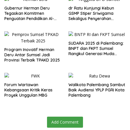
Gubernur Herman Deru
dr Ratu Kunjungi Kebun
Tegaskan Komitmen
GSMP Stiper Sriwigama
Penguatan Pendidikan Al-
Sekaligus Penyerahan
Qur’an di Harlah ke-2 JMQH
Beasiswa KIP
Sumsel
SUDARA 2025 di Palembang:
BNPT dan FKPT Sumsel
Program Inovatif Herman
Rangkul Generasi Muda
Deru Antar Sumsel Jadi
Bentengi Diri Lewat Budaya
Provinsi Terbaik TPAKD 2025
dan Toleransi
Forum Wartawan
Walikota Palembang Sambut
Kebangsaan Kritik Keras
Baik Audiensi YPLP PGRI Kota
Proyek Unggulan MBG
Palembang
Add Comment