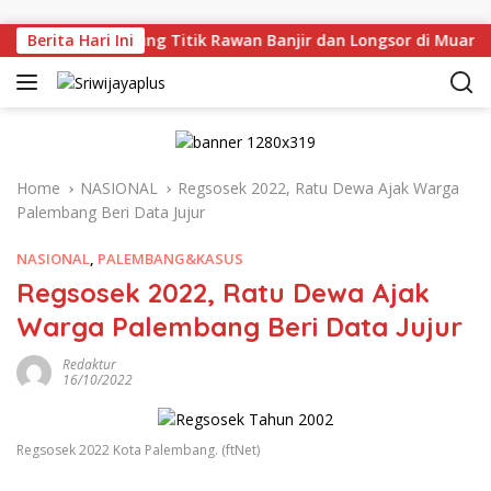
Skip to content
u Tinjau Langsung Titik Rawan Banjir dan Longsor di Muara E
Berita Hari Ini
Home
NASIONAL
Regsosek 2022, Ratu Dewa Ajak Warga
Palembang Beri Data Jujur
NASIONAL
,
PALEMBANG&KASUS
Regsosek 2022, Ratu Dewa Ajak
Warga Palembang Beri Data Jujur
Redaktur
16/10/2022
Regsosek 2022 Kota Palembang. (ftNet)