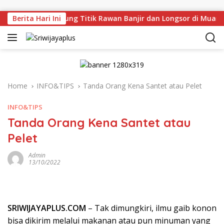
Skip to content
u Tinjau Langsung Titik Rawan Banjir dan Longsor di Muara E
Berita Hari Ini
Home
INFO&TIPS
Tanda Orang Kena Santet atau Pelet
INFO&TIPS
Tanda Orang Kena Santet atau
Pelet
Admin
13/10/2022
SRIWIJAYAPLUS.COM
– Tak dimungkiri, ilmu gaib konon
bisa dikirim melalui makanan atau pun minuman yang