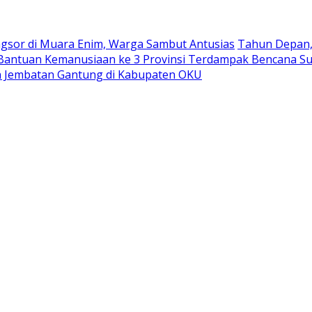
ngsor di Muara Enim, Warga Sambut Antusias
Tahun Depan, 
antuan Kemanusiaan ke 3 Provinsi Terdampak Bencana S
 Jembatan Gantung di Kabupaten OKU